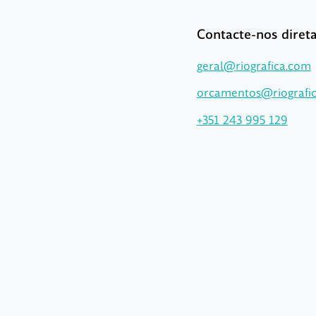
Contacte-nos dire
geral@riografica.com
orcamentos@riografi
+351 243 995 129