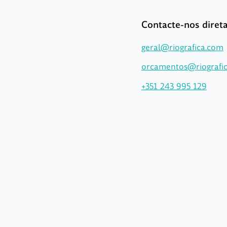
Contacte-nos dire
geral@riografica.com
orcamentos@riografi
+351 243 995 129