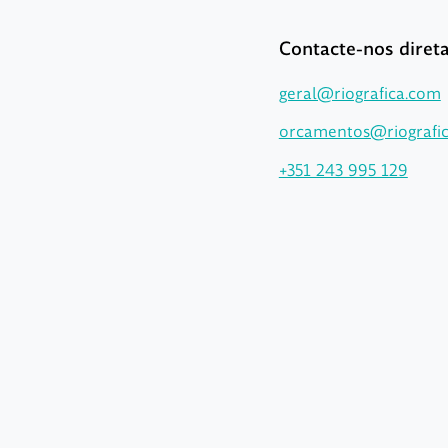
Contacte-nos dire
geral@riografica.com
orcamentos@riografi
+351 243 995 129